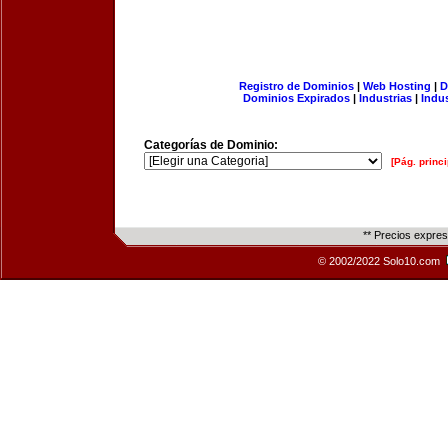
Registro de Dominios
|
Web Hosting
|
D
Dominios Expirados
|
Industrias
|
Indu
Categorías de Dominio:
[Pág. princi
** Precios expre
© 2002/2022 Solo10.com