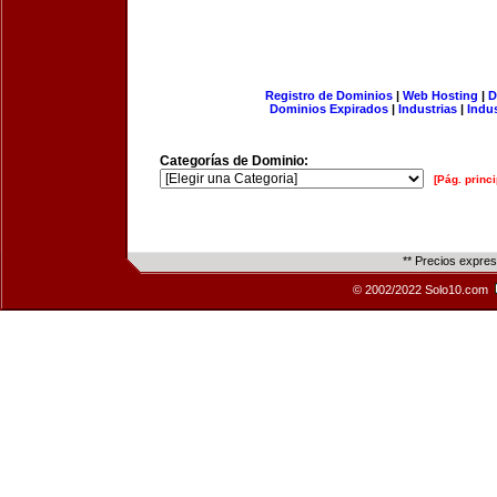
Registro de Dominios
|
Web Hosting
|
D
Dominios Expirados
|
Industrias
|
Indu
Categorías de Dominio:
[Pág. princi
** Precios expre
© 2002/2022 Solo10.com