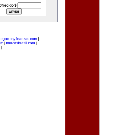
Ofrecido $
negociosyfinanzas.com
|
om
|
marcasbrasil.com
|
m
|