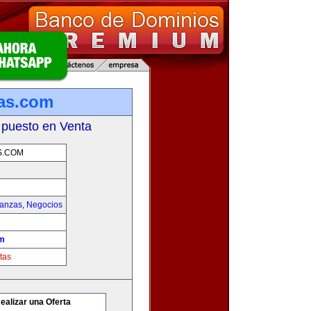
as.com
 puesto en Venta
S.COM
nanzas
,
Negocios
om
tas
ealizar una Oferta