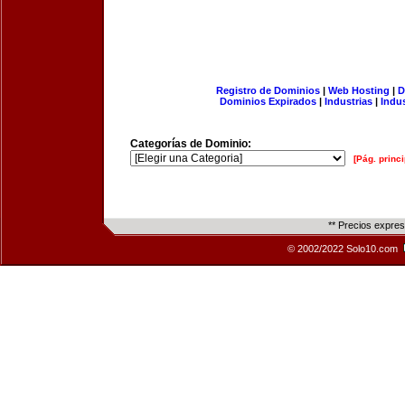
Registro de Dominios
|
Web Hosting
|
D
Dominios Expirados
|
Industrias
|
Indu
Categorías de Dominio:
[Pág. princi
** Precios expre
© 2002/2022 Solo10.com