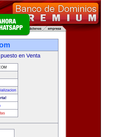
com
 puesto en Venta
COM
ializacion
rta!
m
tas