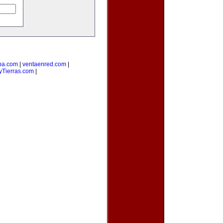
ba.com
|
ventaenred.com
|
Tierras.com
|