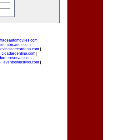
ntadeautomoviles.com
|
ondemercados.com
|
rovinciadecordoba.com
|
licidadargentina.com
|
tordereservas.com
|
m
|
eventosmasivos.com
|