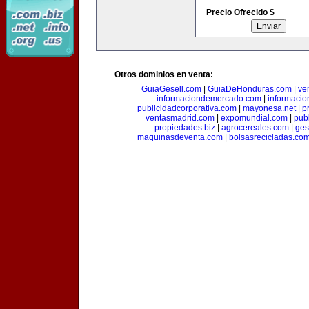
Precio Ofrecido $
Otros dominios en venta:
GuiaGesell.com
|
GuiaDeHonduras.com
|
ve
informaciondemercado.com
|
informaci
publicidadcorporativa.com
|
mayonesa.net
|
p
ventasmadrid.com
|
expomundial.com
|
pub
propiedades.biz
|
agrocereales.com
|
ges
maquinasdeventa.com
|
bolsasrecicladas.co