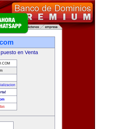
.com
 puesto en Venta
D.COM
om
ializacion
rta!
com
tas