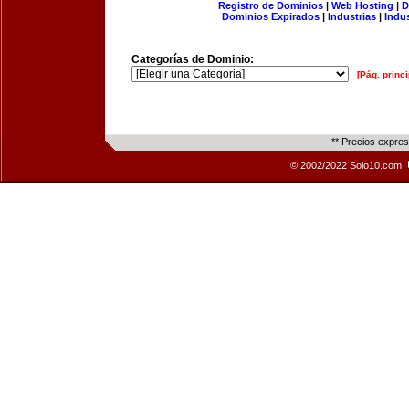
Registro de Dominios
|
Web Hosting
|
D
Dominios Expirados
|
Industrias
|
Indu
Categorías de Dominio:
[Pág. princi
** Precios expre
© 2002/2022 Solo10.com