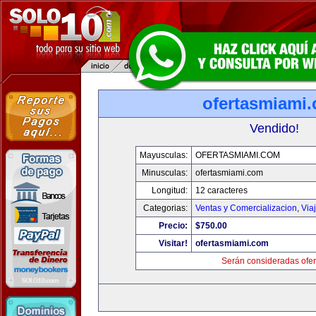
ofertasmiami
Vendido!
Mayusculas:
OFERTASMIAMI.COM
Minusculas:
ofertasmiami.com
Longitud:
12 caracteres
Categorias:
Ventas y Comercializacion
,
Via
Precio:
$750.00
Visitar!
ofertasmiami.com
Serán consideradas ofer