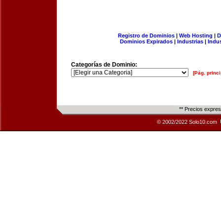
Registro de Dominios
|
Web Hosting
|
D
Dominios Expirados
|
Industrias
|
Indu
Categorías de Dominio:
[Pág. princi
** Precios expre
© 2002/2022 Solo10.com