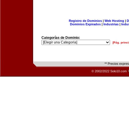
Registro de Dominios
|
Web Hosting
|
D
Dominios Expirados
|
Industrias
|
Indu
Categorías de Dominio:
[Pág. princi
** Precios expre
© 2002/2022 Solo10.com