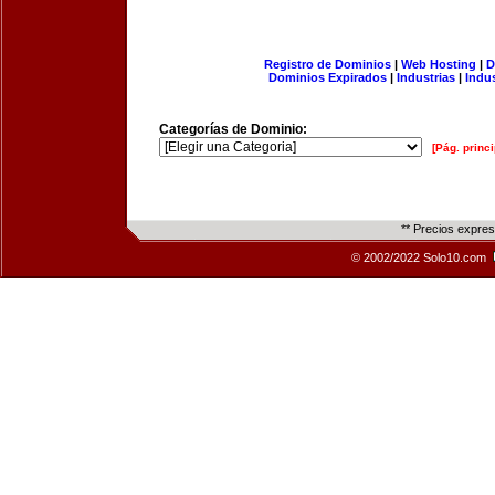
Registro de Dominios
|
Web Hosting
|
D
Dominios Expirados
|
Industrias
|
Indu
Categorías de Dominio:
[Pág. princi
** Precios expre
© 2002/2022 Solo10.com