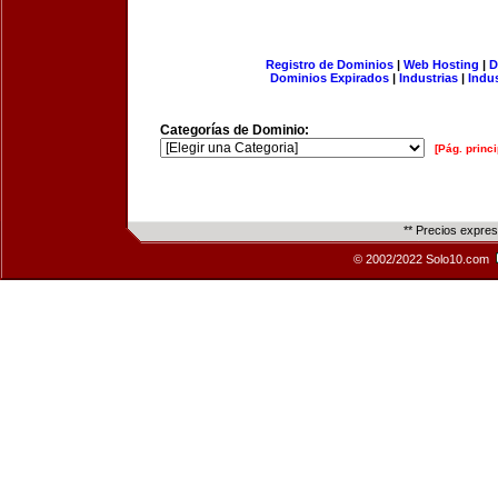
Registro de Dominios
|
Web Hosting
|
D
Dominios Expirados
|
Industrias
|
Indu
Categorías de Dominio:
[Pág. princi
** Precios expre
© 2002/2022 Solo10.com