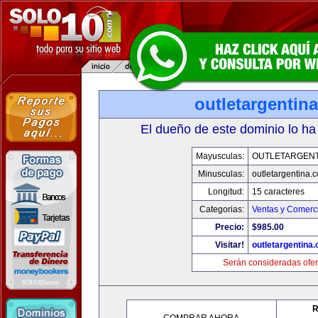
outletargentin
El dueño de este dominio lo ha
Mayusculas:
OUTLETARGENT
Minusculas:
outletargentina.
Longitud:
15 caracteres
Categorias:
Ventas y Comerci
Precio:
$985.00
Visitar!
outletargentina
Serán consideradas ofer
R