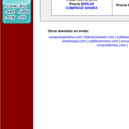
COMPRAR AHORA
Precio $
985.00
Precio 
COMPRAR AHORA
Otros dominios en venta:
campoargentina.com
|
futbolenlaweb.com
|
outleta
areahogar.com
|
cafefinanciero.com
|
encu
zonasistemas.com
|